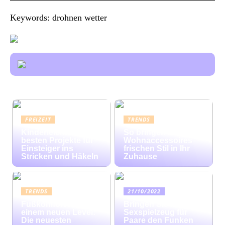
Keywords: drohnen wetter
FREIZEIT
TRENDS
Kinderleicht: Die
So bringen bunte
besten Projekte für
Wohnaccessoires
Einsteiger ins
frischen Stil in Ihr
Stricken und Häkeln
Zuhause
TRENDS
21/10/2022
Fußkomfort auf
Bringen Sie mit
einem neuen Level:
Sexspielzeug für
Die neuesten
Paare den Funken