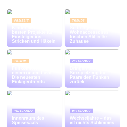
FREIZEIT
TRENDS
Kinderleicht: Die
So bringen bunte
besten Projekte für
Wohnaccessoires
Einsteiger ins
frischen Stil in Ihr
Stricken und Häkeln
Zuhause
TRENDS
21/10/2022
Fußkomfort auf
Bringen Sie mit
einem neuen Level:
Sexspielzeug für
Die neuesten
Paare den Funken
Einlagentrends
zurück
16/10/2022
01/10/2022
Innenraum des
Wechseljahre – das
Speisesaals
ist nichts Schlimmes