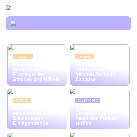
FREIZEIT
TRENDS
Kinderleicht: Die
So bringen bunte
besten Projekte für
Wohnaccessoires
Einsteiger ins
frischen Stil in Ihr
Stricken und Häkeln
Zuhause
TRENDS
21/10/2022
Fußkomfort auf
Bringen Sie mit
einem neuen Level:
Sexspielzeug für
Die neuesten
Paare den Funken
Einlagentrends
zurück