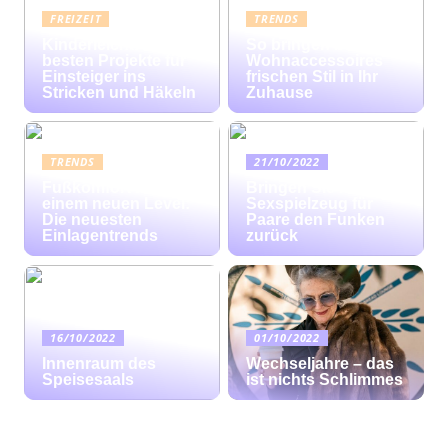
FREIZEIT
TRENDS
Kinderleicht: Die
So bringen bunte
besten Projekte für
Wohnaccessoires
Einsteiger ins
frischen Stil in Ihr
Stricken und Häkeln
Zuhause
TRENDS
21/10/2022
Fußkomfort auf
Bringen Sie mit
einem neuen Level:
Sexspielzeug für
Die neuesten
Paare den Funken
Einlagentrends
zurück
16/10/2022
01/10/2022
Innenraum des
Wechseljahre – das
Speisesaals
ist nichts Schlimmes