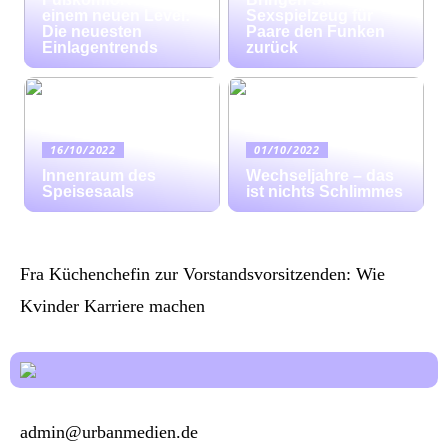
einem neuen Level:
Sexspielzeug für
Die neuesten
Paare den Funken
Einlagentrends
zurück
16/10/2022
01/10/2022
Innenraum des
Wechseljahre – das
Speisesaals
ist nichts Schlimmes
Fra Küchenchefin zur Vorstandsvorsitzenden: Wie
Kvinder Karriere machen
admin@urbanmedien.de