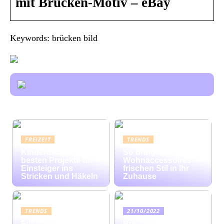
mit Brücken-Motiv – eBay
Keywords: brücken bild
FREIZEIT
TRENDS
Kinderleicht: Die
So bringen bunte
besten Projekte für
Wohnaccessoires
Einsteiger ins
frischen Stil in Ihr
Stricken und Häkeln
Zuhause
TRENDS
21/10/2022
Fußkomfort auf
Bringen Sie mit