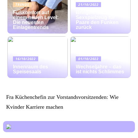
TRENDS
21/10/2022
Fußkomfort auf
Bringen Sie mit
einem neuen Level:
Sexspielzeug für
Die neuesten
Paare den Funken
Einlagentrends
zurück
16/10/2022
01/10/2022
Innenraum des
Wechseljahre – das
Speisesaals
ist nichts Schlimmes
Fra Küchenchefin zur Vorstandsvorsitzenden: Wie
Kvinder Karriere machen