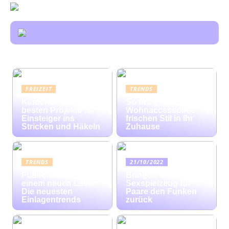
FREIZEIT
TRENDS
Kinderleicht: Die
So bringen bunte
besten Projekte für
Wohnaccessoires
Einsteiger ins
frischen Stil in Ihr
Stricken und Häkeln
Zuhause
TRENDS
21/10/2022
Fußkomfort auf
Bringen Sie mit
einem neuen Level:
Sexspielzeug für
Die neuesten
Paare den Funken
Einlagentrends
zurück