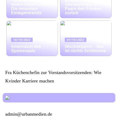
Fußkomfort auf
Bringen Sie mit
einem neuen Level:
Sexspielzeug für
Die neuesten
Paare den Funken
Einlagentrends
zurück
16/10/2022
01/10/2022
Innenraum des
Wechseljahre – das
Speisesaals
ist nichts Schlimmes
Fra Küchenchefin zur Vorstandsvorsitzenden: Wie
Kvinder Karriere machen
admin@urbanmedien.de