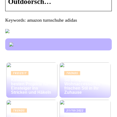
Outdoorsch…
Keywords: amazon turnschuhe adidas
FREIZEIT
TRENDS
Kinderleicht: Die
So bringen bunte
besten Projekte für
Wohnaccessoires
Einsteiger ins
frischen Stil in Ihr
Stricken und Häkeln
Zuhause
TRENDS
21/10/2022