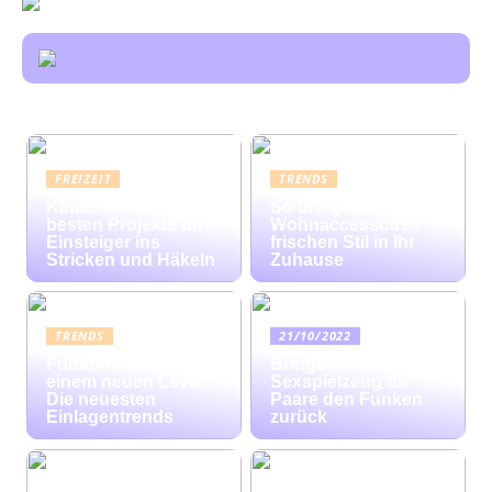
FREIZEIT
TRENDS
Kinderleicht: Die
So bringen bunte
besten Projekte für
Wohnaccessoires
Einsteiger ins
frischen Stil in Ihr
Stricken und Häkeln
Zuhause
TRENDS
21/10/2022
Fußkomfort auf
Bringen Sie mit
einem neuen Level:
Sexspielzeug für
Die neuesten
Paare den Funken
Einlagentrends
zurück