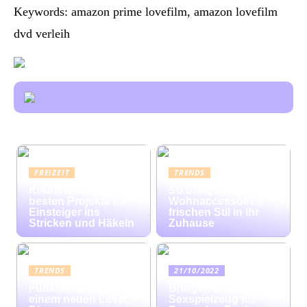
Keywords: amazon prime lovefilm, amazon lovefilm
dvd verleih
FREIZEIT
TRENDS
Kinderleicht: Die
So bringen bunte
besten Projekte für
Wohnaccessoires
Einsteiger ins
frischen Stil in Ihr
Stricken und Häkeln
Zuhause
TRENDS
21/10/2022
Fußkomfort auf
Bringen Sie mit
einem neuen Level:
Sexspielzeug für