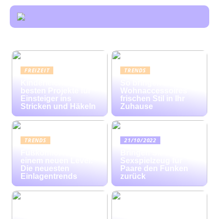
FREIZEIT
TRENDS
Kinderleicht: Die
So bringen bunte
besten Projekte für
Wohnaccessoires
Einsteiger ins
frischen Stil in Ihr
Stricken und Häkeln
Zuhause
TRENDS
21/10/2022
Fußkomfort auf
Bringen Sie mit
einem neuen Level:
Sexspielzeug für
Die neuesten
Paare den Funken
Einlagentrends
zurück