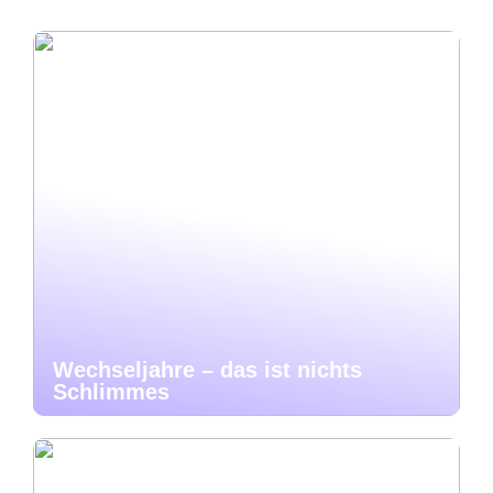
Wechseljahre – das ist nichts
Schlimmes