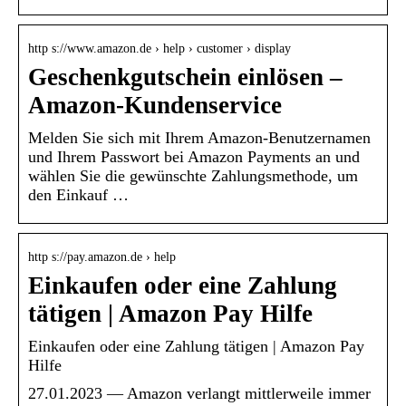
http s://www.amazon.de › help › customer › display
Geschenkgutschein einlösen –
Amazon-Kundenservice
Melden Sie sich mit Ihrem Amazon-Benutzernamen
und Ihrem Passwort bei Amazon Payments an und
wählen Sie die gewünschte Zahlungsmethode, um
den Einkauf …
http s://pay.amazon.de › help
Einkaufen oder eine Zahlung
tätigen | Amazon Pay Hilfe
Einkaufen oder eine Zahlung tätigen | Amazon Pay
Hilfe
27.01.2023 — Amazon verlangt mittlerweile immer