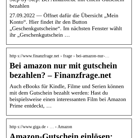
bezahlen
27.09.2022 — Öffnet dafür die Übersicht „Mein
Konto“. Hier findet ihr den Button
„Geschenkgutscheine“. Im nächsten Fenster wählt
ihr „Geschenkgutschein …
http s://www.finanzfrage.net › frage › bei-amazon-nur-…
Bei amazon nur mit gutschein
bezahlen? – Finanzfrage.net
Auch eBooks für Kindle, Filme und Serien können
mit dem Gutschein bezahlt werden: Hast du
beispielsweise einen interessanten Film bei Amazon
Prime entdeckt, …
http s://www.giga.de › … › Amazon
Amazon-Gutschein einlösen: