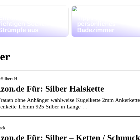
Wählen Sie beim
Einkaufen die
Tipps für ein
richtigen Socken und
persönliches
Strümpfe aus
Badezimmer
er
 k=Silber+H…
on.de Für: Silber Halskette
 Frauen ohne Anhänger wahlweise Kugelkette 2mm Ankerkette
enkette 1.6mm 925 Silber in Länge …
uck
on.de Für: Silber – Ketten / Schmuc