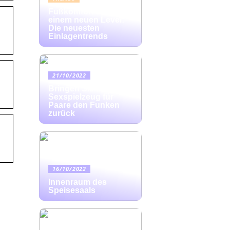
Fußkomfort auf
einem neuen Level:
Die neuesten
Einlagentrends
21/10/2022
Bringen Sie mit
Sexspielzeug für
Paare den Funken
zurück
16/10/2022
Innenraum des
Speisesaals