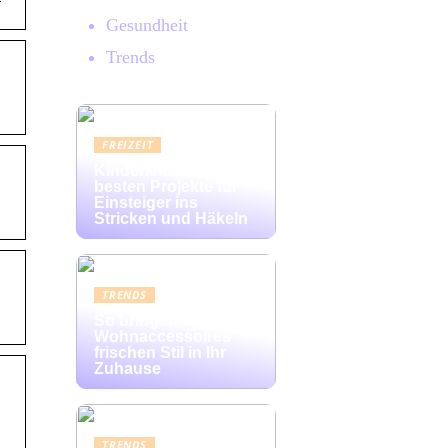
Gesundheit
Trends
FREIZEIT
Kinderleicht: Die
besten Projekte für
Einsteiger ins
Stricken und Häkeln
TRENDS
So bringen bunte
Wohnaccessoires
frischen Stil in Ihr
Zuhause
TRENDS