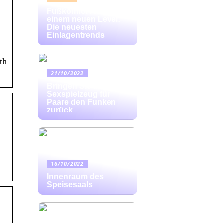
Fußkomfort auf
einem neuen Level:
Die neuesten
Einlagentrends
th
21/10/2022
Bringen Sie mit
Sexspielzeug für
Paare den Funken
zurück
16/10/2022
Innenraum des
Speisesaals