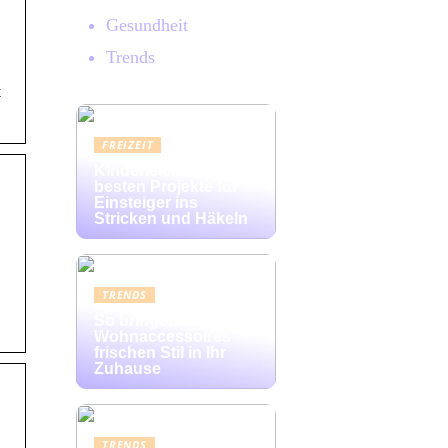
Gesundheit
Trends
t
FREIZEIT
Kinderleicht: Die
besten Projekte für
Einsteiger ins
Stricken und Häkeln
TRENDS
So bringen bunte
Wohnaccessoires
frischen Stil in Ihr
Zuhause
TRENDS