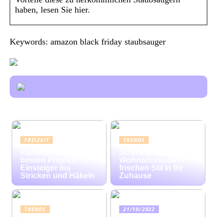
haben, lesen Sie hier.
Keywords: amazon black friday staubsauger
FREIZEIT
TRENDS
Kinderleicht: Die
So bringen bunte
besten Projekte für
Wohnaccessoires
Einsteiger ins
frischen Stil in Ihr
Stricken und Häkeln
Zuhause
TRENDS
21/10/2022