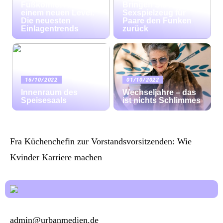
Fußkomfort auf
Bringen Sie mit
einem neuen Level:
Sexspielzeug für
Die neuesten
Paare den Funken
Einlagentrends
zurück
16/10/2022
01/10/2022
Innenraum des
Wechseljahre – das
Speisesaals
ist nichts Schlimmes
Fra Küchenchefin zur Vorstandsvorsitzenden: Wie
Kvinder Karriere machen
admin@urbanmedien.de