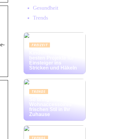
Gesundheit
Trends
e-
FREIZEIT
Kinderleicht: Die
besten Projekte für
Einsteiger ins
Stricken und Häkeln
TRENDS
So bringen bunte
Wohnaccessoires
frischen Stil in Ihr
Zuhause
TRENDS