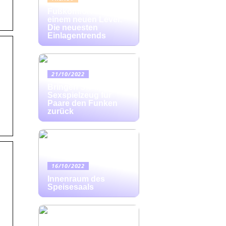
Fußkomfort auf
einem neuen Level:
Die neuesten
Einlagentrends
21/10/2022
Bringen Sie mit
Sexspielzeug für
Paare den Funken
zurück
16/10/2022
Innenraum des
Speisesaals