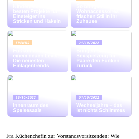
Kinderleicht: Die
So bringen bunte
besten Projekte für
Wohnaccessoires
Einsteiger ins
frischen Stil in Ihr
Stricken und Häkeln
Zuhause
TRENDS
21/10/2022
Fußkomfort auf
Bringen Sie mit
einem neuen Level:
Sexspielzeug für
Die neuesten
Paare den Funken
Einlagentrends
zurück
16/10/2022
01/10/2022
Innenraum des
Wechseljahre – das
Speisesaals
ist nichts Schlimmes
Fra Küchenchefin zur Vorstandsvorsitzenden: Wie