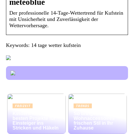
meteoblue
Der professionelle 14-Tage-Wettertrend für Kufstein
mit Unsicherheit und Zuverlässigkeit der
Wettervorhersage.
Keywords: 14 tage wetter kufstein
FREIZEIT
TRENDS
Kinderleicht: Die
So bringen bunte
besten Projekte für
Wohnaccessoires
Einsteiger ins
frischen Stil in Ihr
Stricken und Häkeln
Zuhause