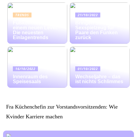
TRENDS
21/10/2022
Fußkomfort auf
Bringen Sie mit
einem neuen Level:
Sexspielzeug für
Die neuesten
Paare den Funken
Einlagentrends
zurück
16/10/2022
01/10/2022
Innenraum des
Wechseljahre – das
Speisesaals
ist nichts Schlimmes
Fra Küchenchefin zur Vorstandsvorsitzenden: Wie
Kvinder Karriere machen